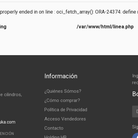
properly ended in
on line
: oci_fetch_array(): ORA-24374: define
ing
/var/www/html/linea.php
Información
In
rec
¿Quiénes Sómos?
B
 cilindros,
¿Cómo comprar?
Em
Política de Privacidad
Acceso Vendedores
uka.com
Sí
Contacto
TENCIÓN
Holding HB