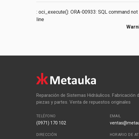
: oci_execute(): ORA-00933: SQL command not 
line
Warn
Reparación de Sistemas Hidráulicos. Fabricación de
piezas y partes. Venta de repuestos originales
TELÉFONO
EMAIL
(0971) 170 102
ventas@meta
DIRECCIÓN
HORARIO DE A