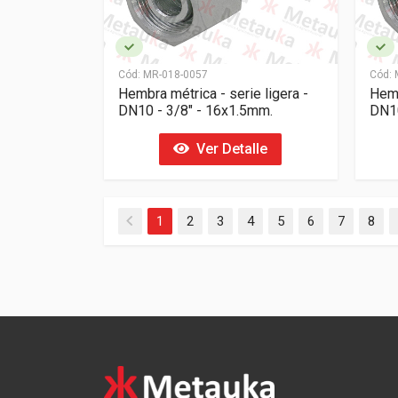
Cód:
MR-018-0057
Cód:
M
Hembra métrica - serie ligera -
Hemb
DN10 - 3/8" - 16x1.5mm.
DN10
Ver Detalle
1
2
3
4
5
6
7
8