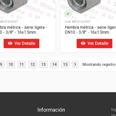
R-018-0057
Cód:
MR-018-0057
ra métrica - serie ligera -
Hembra métrica - serie liger
 - 3/8" - 16x1.5mm.
DN10 - 3/8" - 16x1.5mm.
Ver Detalle
Ver Detalle
9
10
11
12
13
14
15
Mostrando registro
Información
In
rec