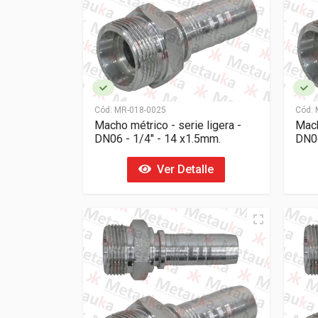
Cód:
MR-018-0025
Cód:
M
Macho métrico - serie ligera -
Mach
DN06 - 1/4" - 14 x1.5mm.
DN06
Ver Detalle