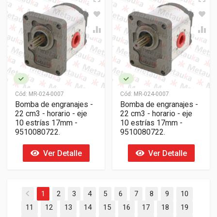
Cód:
MR-024-0007
Cód:
MR-024-0007
Bomba de engranajes -
Bomba de engranajes -
22 cm3 - horario - eje
22 cm3 - horario - eje
10 estrías 17mm -
10 estrías 17mm -
9510080722.
9510080722.
Ver Detalle
Ver Detalle
1
2
3
4
5
6
7
8
9
10
11
12
13
14
15
16
17
18
19