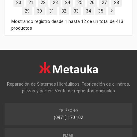
20
21
22
23
24
25
26
27
28
29
30
31
32
33
34
35
Mostrando registro desde 1 hasta 12 de un total de 413
productos
Reparación de Sistemas Hidráulicos. Fabricación de cilindros,
piezas y partes. Venta de repuestos originales
TELÉFONO
(0971) 170 102
EMAIL