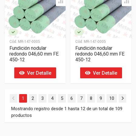
Cód:
MR-147-0005
Cód:
MR-147-0005
Fundición nodular
Fundición nodular
redondo 046,60 mm FE
redondo 046,60 mm FE
450-12
450-12
Ver Detalle
Ver Detalle
1
2
3
4
5
6
7
8
9
10
Mostrando registro desde 1 hasta 12 de un total de 109
productos