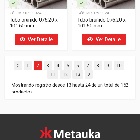
Cód:
MR-029-0024
Cód:
MR-029-0024
Tubo bruñido 076.20 x
Tubo bruñido 076.20 x
101.60 mm
101.60 mm
Ver Detalle
Ver Detalle
1
2
3
4
5
6
7
8
9
10
11
12
13
Mostrando registro desde 13 hasta 24 de un total de 152
productos